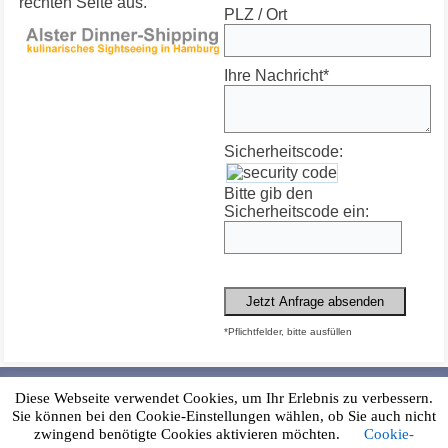
rechten Seite aus.
PLZ / Ort
Ihre Nachricht*
Sicherheitscode:
Bitte gib den
Sicherheitscode ein:
Jetzt Anfrage absenden
*Pflichtfelder, bitte ausfüllen
Diese Webseite verwendet Cookies, um Ihr Erlebnis zu verbessern.
Alster Dinner-Shipping | Jungfernstieg | 20095 Hamburg
| Telefon: 040 / 24 48 24
Impressum & AGB's
|
Datenschutz
|
Sie können bei den Cookie-Einstellungen wählen, ob Sie auch nicht
Kontakt
zwingend benötigte Cookies aktivieren möchten.
Cookie-